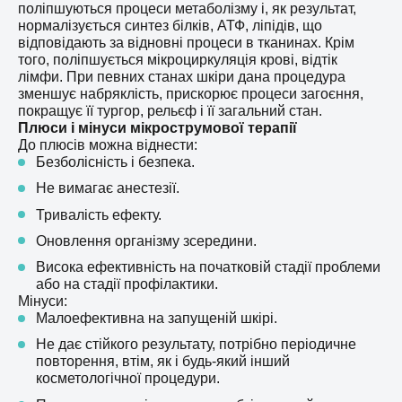
поліпшуються процеси метаболізму і, як результат,
нормалізується синтез білків, АТФ, ліпідів, що
відповідають за відновні процеси в тканинах. Крім
того, поліпшується мікроциркуляція крові, відтік
лімфи. При певних станах шкіри дана процедура
зменшує набряклість, прискорює процеси загоєння,
покращує її тургор, рельєф і її загальний стан.
Плюси і мінуси мікрострумової терапії
До плюсів можна віднести:
Безболісність і безпека.
Не вимагає анестезії.
Тривалість ефекту.
Оновлення організму зсередини.
Висока ефективність на початковій стадії проблеми
або на стадії профілактики.
Мінуси:
Малоефективна на запущеній шкірі.
Не дає стійкого результату, потрібно періодичне
повторення, втім, як і будь-який інший
косметологічної процедури.