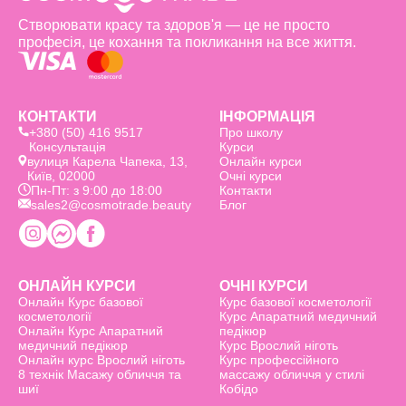
Створювати красу та здоров'я — це не просто
професія, це кохання та покликання на все життя.
КОНТАКТИ
ІНФОРМАЦІЯ
+380 (50) 416 9517
Про школу
Консультація
Курси
вулиця Карела Чапека, 13,
Онлайн курси
Київ, 02000
Очні курси
Пн-Пт: з 9:00 до 18:00
Контакти
sales2@cosmotrade.beauty
Блог
ОНЛАЙН КУРСИ
ОЧНІ КУРСИ
Онлайн Курс базовоï
Курс базовоï косметології
косметології
Курс Апаратний медичний
Онлайн Курс Апаратний
педікюр
медичний педікюр
Курс Врослий ніготь
Онлайн курс Врослий ніготь
Курс профессійного
8 технік Масажу обличчя та
массажу обличчя у стилі
шиї
Кобідо