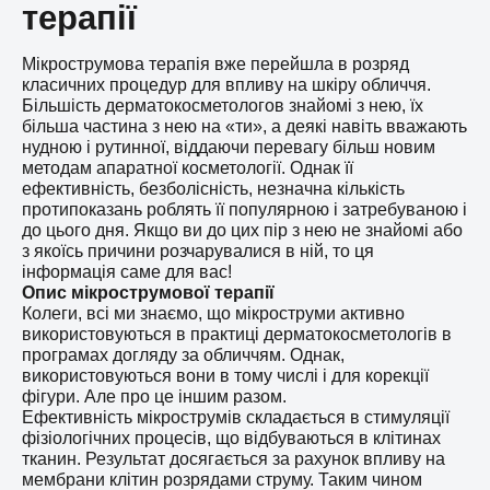
терапії
Мікрострумова терапія вже перейшла в розряд
класичних процедур для впливу на шкіру обличчя.
Більшість дерматокосметологов знайомі з нею, їх
більша частина з нею на «ти», а деякі навіть вважають
нудною і рутинної, віддаючи перевагу більш новим
методам апаратної косметології. Однак її
ефективність, безболісність, незначна кількість
протипоказань роблять її популярною і затребуваною і
до цього дня. Якщо ви до цих пір з нею не знайомі або
з якоїсь причини розчарувалися в ній, то ця
інформація саме для вас!
Опис мікрострумової терапії
Колеги, всі ми знаємо, що мікроструми активно
використовуються в практиці дерматокосметологів в
програмах догляду за обличчям. Однак,
використовуються вони в тому числі і для корекції
фігури. Але про це іншим разом.
Ефективність мікрострумів складається в стимуляції
фізіологічних процесів, що відбуваються в клітинах
тканин. Результат досягається за рахунок впливу на
мембрани клітин розрядами струму. Таким чином