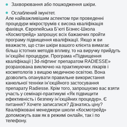
Захворювання або пошкодження шкіри.
Ослаблений імунітет.
Але найважливішим аспектом при проведенні
процедури мікрострумів є висока кваліфікація
фахівця. Європейська Б’юті Бізнес-Школа
«Космотрейд» запрошує всіх бажаючих пройти
програму підвищення кваліфікації. Якщо ж ви
вважаєте, що стан шкіри вашого клієнта вимагає
більш істотних методів впливу, то на виручку прийдуть
ін’єкційні процедури. Програма «Підвищення
кваліфікації | 3d-ліфтинг препаратом RADIESSE»
розрахована виключно на практикуючих лікарів і
косметологів з вищою медичною освітою. Вона
дозволить опанувати правильне використання
канюльної техніки ін’єкційного застосування
препарату Radiesse. Крім того, запрошуємо вас взяти
участь у семінарі-практикумі «Як підвищити
ефективність і безпеку ін’єкційних процедур». Є
питання? Хочете записатися? Дізнатись ціну?
Кваліфіковані менеджери школи «Космотрейд»
допоможуть вам як в режимі онлайн, так і по
телефону.