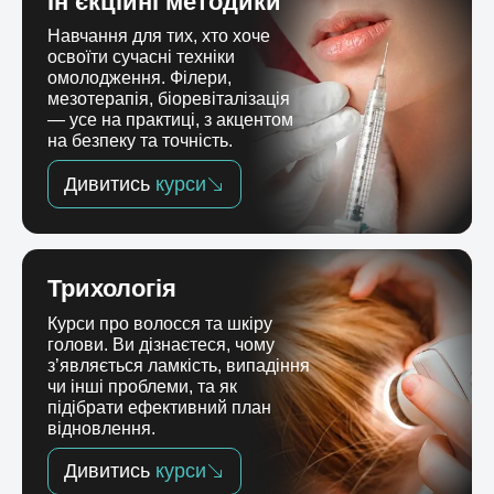
Ін’єкційні методики
Навчання для тих, хто хоче
освоїти сучасні техніки
омолодження. Філери,
мезотерапія, біоревіталізація
— усе на практиці, з акцентом
на безпеку та точність.
Дивитись
курси
Трихологія
Курси про волосся та шкіру
голови. Ви дізнаєтеся, чому
з’являється ламкість, випадіння
чи інші проблеми, та як
підібрати ефективний план
відновлення.
Дивитись
курси