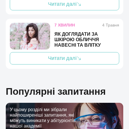
Читати далі
7 ХВИЛИН
4 Травня
ЯК ДОГЛЯДАТИ ЗА
ШКІРОЮ ОБЛИЧЧЯ
НАВЕСНІ ТА ВЛІТКУ
Читати далі
Популярні запитання
У цьому розділі ми зібрали
найпоширеніші запитання, які
можуть виникати у абітурієнтів
нашої академії