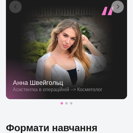
улюбленою справою.
💕«Коли клієнт повертається знову і знову — це
найкращий відгук. Значить, ми на правильному
шляху»💕
Анна Швейгольц
Асистентка в операційній --> Косметолог
Формати навчання