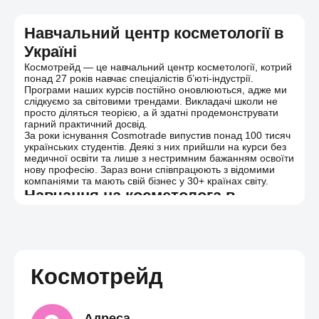
перевірити свої нові навички, а й
Космотрейд — це місце, де краса стає
удосконалити їх, якщо виявите, що деякі теми
професією, а наші випускники — найкраще
потребують доопрацювання.
Навчальний центр косметології в
цьому підтвердження! 😎
Україні
Космотрейд — це навчальний центр косметології, котрий
понад 27 років навчає спеціалістів б’юті-індустрії.
Програми наших курсів постійно оновлюються, адже ми
слідкуємо за світовими трендами. Викладачі школи не
просто діляться теорією, а й здатні продемонструвати
гарний практичний досвід.
За роки існування Cosmotrade випустив понад 100 тисяч
українських студентів. Деякі з них прийшли на курси без
медичної освіти та лише з нестримним бажанням освоїти
нову професію. Зараз вони співпрацюють з відомими
компаніями та мають свій бізнес у 30+ країнах світу.
Навчання на косметолога в
Україні: з нуля до професіонала
Б’юті-сфера має безліч напрямів, серед яких
косметологія займає почесне місце. Школа косметології
Космотрейд пропонує навчання для людей різного
професійного рівня:
Космотрейд
Базовий курс. Обирайте його, якщо ви лише плануєте
увійти в індустрію б’юті та хочете отримати гарні
практичні навички. Ми почнемо з основ: вивчення
будови шкіри, правил догляду, особливостей
Адреса