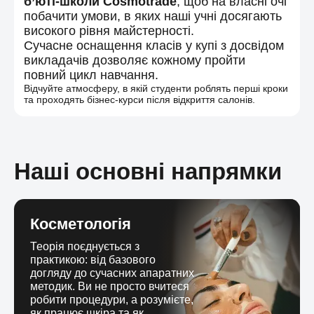
б’юті-школи Cosmotrade
, щоб на власні очі
побачити умови, в яких наші учні досягають
високого рівня майстерності.
Сучасне оснащення класів у купі з досвідом
викладачів дозволяє кожному пройти
повний цикл навчання.
Відчуйте атмосферу, в якій студенти роблять перші кроки
та проходять бізнес-курси після відкриття салонів.
Наші основні напрямки
Косметологія
Теорія поєднується з
практикою: від базового
догляду до сучасних апаратних
методик. Ви не просто вчитеся
робити процедури, а розумієте,
як працює шкіра та як