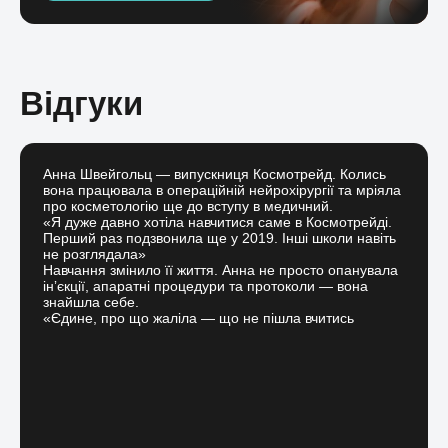
Відгуки
Анна Швейгольц — випускниця Космотрейд. Колись
вона працювала в операційній нейрохірургії та мріяла
про косметологію ще до вступу в медичний.
«Я дуже давно хотіла навчитися саме в Космотрейді.
Перший раз подзвонила ще у 2019. Інші школи навіть
не розглядала»
Навчання змінило її життя. Анна не просто опанувала
інʼєкції, апаратні процедури та протоколи — вона
знайшла себе.
«Єдине, про що жаліла — що не пішла вчитись
раніше»
Сьогодні Анна працює в клініці доктора Даровської,
має понад 50 клієнтів щотижня і робить все: від
ліполітиків до RF-ліфтингу й крапельниць NAD.
«Коли я працювала в нейрохірургії, моя зарплата
була 250–300$ на місяць.
Зараз я заробляю ці гроші за 3–4 дні»
І найважливіше — вона щаслива. Бо займається