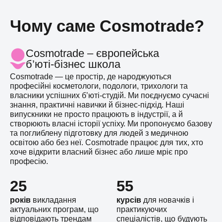
Чому саме Cosmotrade?
Cosmotrade – європейська
б’юті-бізнес школа
Cosmotrade — це простір, де народжуються
професійні косметологи, подологи, трихологи та
власники успішних б’юті-студій. Ми поєднуємо сучасні
знання, практичні навички й бізнес-підхід. Наші
випускники не просто працюють в індустрії, а й
створюють власні історії успіху. Ми пропонуємо базову
та поглиблену підготовку для людей з медичною
освітою або без неї. Cosmotrade працює для тих, хто
хоче відкрити власний бізнес або лише мріє про
професію.
25
55
років
викладання
курсів
для новачків і
актуальних програм, що
практикуючих
відповідають трендам
спеціалістів, що будують