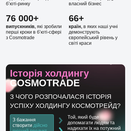
б’юті-ринку
власний бізнес
76 000+
66+
випускників,
які зробили
країн,
в яких наші учні
перші кроки в б’юті-сфері
демонструють
з Cosmotrade
європейський рівень у
світі краси
Історія холдингу
COSMOTRADE
З ЧОГО РОЗПОЧАЛАСЯ ІСТОРІЯ
УСПІХУ ХОЛДИНГУ КОСМОТРЕЙД?
Той, який буде
З бажання
допомагати людям та
створити
дійсно
надихати їх на потужний
якісний продукт