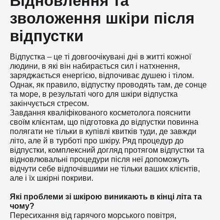
Відновлення та
зволоження шкіри після
відпустки
Відпустка – це ті довгоочікувані дні в житті кожної
людини, в які він набирається сил і натхнення,
заряджається енергією, відпочиває душею і тілом.
Однак, як правило, відпустку проводять там, де сонце
та море, в результаті чого для шкіри відпустка
закінчується стресом.
Завдання кваліфікованого косметолога пояснити
своїм клієнтам, що підготовка до відпустки повинна
полягати не тільки в купівлі квитків туди, де завжди
літо, але й в турботі про шкіру. Ряд процедур до
відпустки, комплексний догляд протягом відпустки та
відновлювальні процедури після неї допоможуть
відчути себе відпочівшими не тільки ваших клієнтів,
але і їх шкірні покриви.
Які проблеми зі шкірою виникають в кінці літа та
чому?
Пересихання від гарячого морського повітря,