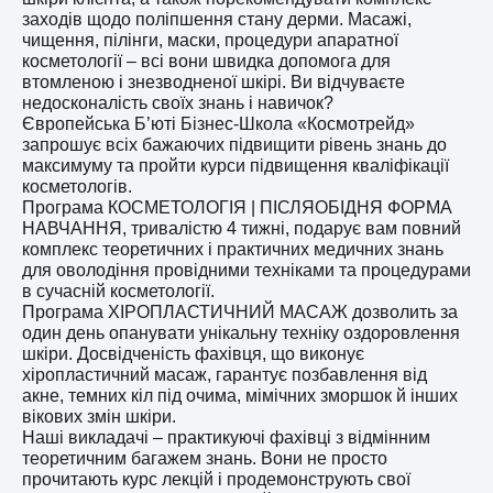
заходів щодо поліпшення стану дерми. Масажі,
чищення, пілінги, маски, процедури апаратної
косметології – всі вони швидка допомога для
втомленою і знезводненої шкірі. Ви відчуваєте
недосконалість своїх знань і навичок?
Європейська Б’юті Бізнес-Школа «Космотрейд»
запрошує всіх бажаючих підвищити рівень знань до
максимуму та пройти курси підвищення кваліфікації
косметологів.
Програма КОСМЕТОЛОГІЯ | ПІСЛЯОБІДНЯ ФОРМА
НАВЧАННЯ, тривалістю 4 тижні, подарує вам повний
комплекс теоретичних і практичних медичних знань
для оволодіння провідними техніками та процедурами
в сучасній косметології.
Програма ХІРОПЛАСТИЧНИЙ МАСАЖ дозволить за
один день опанувати унікальну техніку оздоровлення
шкіри. Досвідченість фахівця, що виконує
хіропластичний масаж, гарантує позбавлення від
акне, темних кіл під очима, мімічних зморшок й інших
вікових змін шкіри.
Наші викладачі – практикуючі фахівці з відмінним
теоретичним багажем знань. Вони не просто
прочитають курс лекцій і продемонструють свої