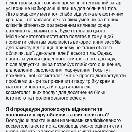
неконтрольовані сонячні промені, інтенсивний загар –
усі вони не найкорисніші явища для обличчя і тіла.
Літо в жаркому мегаполісі або відпустка в екзотичних
країнах – неважливо де і за яких умов шкіра ваших
клієнтів зіткнеться з агресивним впливом сонця,
важливо наскільки вона буде готова до цього.
Місія косметолога-естетиста полягає в тому, щоб
пояснити клієнтам важливість використання засобів
для захисту від сонця, причому не тільки області
обличчя, шиї, декольте, але й всього тіла. Однак,
навіть за умови щоденного комплексного догляду,
після відпустки шкіра потребує глибокого очищення,
відновлення, зволоження, харчування. І ось тут
важливо, щоб косметолог зміг не просто діагностувати
проблеми шкіри та призначити пару трійку кремів,
масок і сироваток, а й надати комплекс
косметологічних послуг для досягнення більш
істотного та пролонгованого ефекту.
Які процедури допоможуть відновити та
зволожити шкіру обличчя та шиї після літа?
Володіючи практичними навичками кваліфікованого
косметолога-естетиста, фахівець зможе оцінити стан
шкіри клієнта, а також порекомендувати комплекс