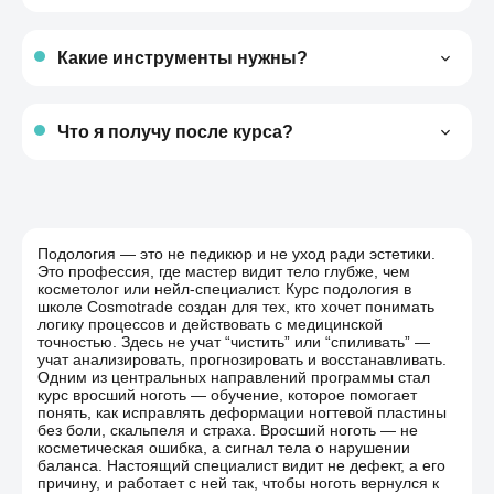
Да. Практика занимает большую часть
обучения. Вы работаете с реальными
Какие инструменты нужны?
моделями и видите результат сразу.
Базовый набор педикюрных инструментов.
Все остальное, включая материалы, системы,
Что я получу после курса?
модели, предоставляет школа.
Понимание причин, уверенность в действиях
и умение работать с любым типом вросшего
ногтя. И все это без боли и паники.
Подология — это не педикюр и не уход ради эстетики.
Это профессия, где мастер видит тело глубже, чем
косметолог или нейл-специалист. Курс подология в
школе Cosmotrade создан для тех, кто хочет понимать
логику процессов и действовать с медицинской
точностью. Здесь не учат “чистить” или “спиливать” —
учат анализировать, прогнозировать и восстанавливать.
Одним из центральных направлений программы стал
курс вросший ноготь — обучение, которое помогает
понять, как исправлять деформации ногтевой пластины
без боли, скальпеля и страха. Вросший ноготь — не
косметическая ошибка, а сигнал тела о нарушении
баланса. Настоящий специалист видит не дефект, а его
причину, и работает с ней так, чтобы ноготь вернулся к