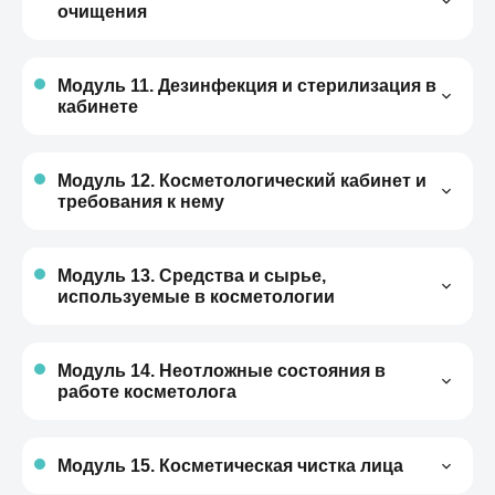
очищения
Краткая классификация
Пути поступления токсинов и причины
Диагностика
образования токсинов
Клинические проявления
Модуль 11. Дезинфекция и стерилизация в
Характеристика микрофлоры кишечника
кабинете
Меры профилактики
Факторы старения
Методы борьбы с токсинами, инвазивные и
Модуль 12. Косметологический кабинет и
не инвазивные
требования к нему
Требования к косметологическому
кабинету
Модуль 13. Средства и сырье,
Рабочее место косметолога
используемые в косметологии
Оборудование косметологического
Основы косметических средств
кабинета
Компоненты косметических средств
Модуль 14. Неотложные состояния в
работе косметолога
Растворители в косметических средствах
Аллергические реакции
Аптечка в кабинете
Модуль 15. Косметическая чистка лица
Протокол оказания первой медицинской