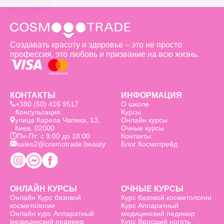
Актуальные препараты и современное оборудование.
Обучение происходит на люксовых материалах,
благодаря чему выпускники сразу же предлагают
клиентам лучшие результаты.
Студенты Cosmotrade готовы конкурировать на рынке
Создавать красоту и здоровье – это не просто
сразу после обучения.
профессия, это любовь и призвание на всю жизнь.
Удобные форматы
обучения по
курсу базовой косметологии
Каждый студент школы Космотрейд самостоятельно
определяет формат, в котором он будет усваивать
КОНТАКТЫ
ИНФОРМАЦИЯ
знания. Мы понимаем, что желающие получить
+380 (50) 416 9517
О школе
косметологическое образование люди могут находиться
Консультация
Курсы
в разных условиях. Именно поэтому с нами вы сможете
улица Карела Чапека, 13,
Онлайн курсы
совмещать привычный образ жизни с
курсами по
Киев, 02000
Очные курсы
базовой косметологии
.
Пн-Пт: с 9:00 до 18:00
Контакты
Дневная форма обучения. Возможность полностью
sales2@cosmotrade.beauty
Блог Космотрейд
погрузиться в рабочий процесс благодаря занятиям
пять раз в неделю. Это настоящий марафон,
ведущий к мечте.
Курсы выходного дня. Идеально подходят для тех,
кто вынужден ходить на работу или учебу. Например,
ОНЛАЙН КУРСЫ
ОЧНЫЕ КУРСЫ
в субботу проводится лекция, а уже в воскресенье
Онлайн Курс базовой
Курс базовой косметологии
практические занятия.
косметологии
Курс Аппаратный
В любой момент можно подать заявку на удобный
Онлайн курс Аппаратный
медицинский педикюр
формат
базовых курсов косметолога
, чтобы начать
медицинский педикюр
Курс Вросший ноготь
обучение уже во время ближайшего набора.