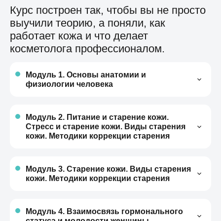
Курс построен так, чтобы вы не просто
выучили теорию, а поняли, как
работает кожа и что делает
косметолога профессионалом.
Модуль 1. Основы анатомии и
физиологии человека
Строение черепа
Мышцы головы и шеи
Модуль 2. Питание и старение кожи.
Стресс и старение кожи. Виды старения
Иннервация
кожи. Методики коррекции старения
Вены, артерии
Кожа – зеркало кишечника
Лимфоузлы
Аутоинтоксикация. Что это такое?
Модуль 3. Старение кожи. Виды старения
кожи. Методики коррекции старения
География угревой сыпи
Понятие старение
Дискбактериоз кишечника
Виды старения кожи
Модуль 4. Взаимосвязь гормонального
статуса и молодости женщины