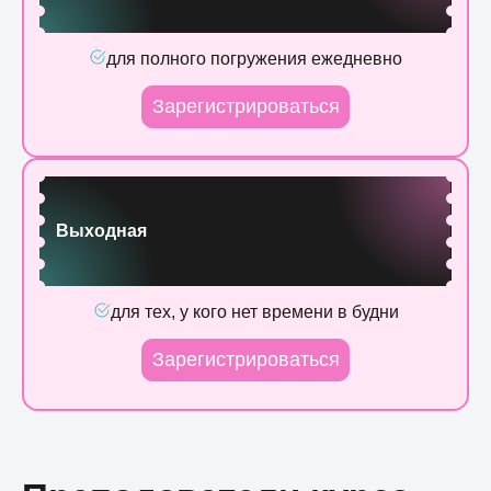
ABRASION)
6. Кавитация (2 часа практики + видео)
7. Фотодинамическая LED терапия на
для полного погружения ежедневно
аппарате Devoir (2 часа практики + видео
(лицо
Зарегистрироваться
8. Кислородная мезотерапия (барафорез) (2
часа практики)
9. Электропарация (2 часа практики)
Выходная
для тех, у кого нет времени в будни
Зарегистрироваться