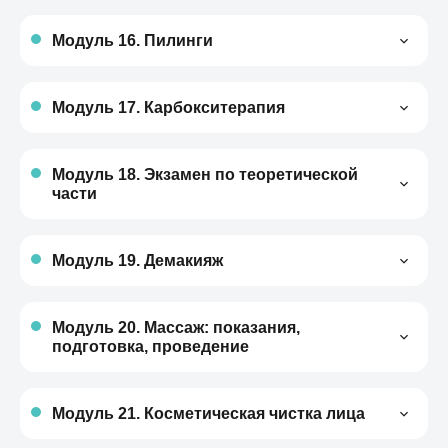
Мануальная чистка
помощи
Комбинированная чистка (мануальная
Модуль 16. Пилинги
чистка + ультразвуковая)
Виды пилингов
Комбинированная чистка (мануальная
Классификация пилингов
чистка + пилинг по типу кожи)
Модуль 17. Карбокситерапия
Взаимодействия с кожей
Инструменты. Их предназначение
Показания и противопоказания
Показания и противопоказания
Рекомендации после процедуры
Возрастная категория
Модуль 18. Экзамен по теоретической
части
Протокол проведения процедуры
Модуль 19. Демакияж
Модуль 20. Массаж: показания,
подготовка, проведение
Основные движения. Описания
Краткие анатомо-морфологические
Модуль 21. Косметическая чистка лица
сведения массажа. Кровеносная и