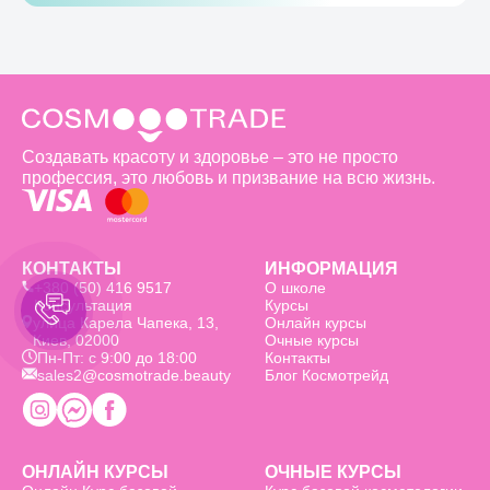
реализацией условий и расскажем обо
экзамен по косметологии в Лондоне,
Сертификат станет основой не только
всех нюансах, которые необходимо
на основании которого вам будет
для начинающих косметологов, но и
учесть для получения сертификата.
выдан сертификат, аккредитованный
подтвердит ваш профессионализм в
Министерством образования
предоставлении услуг косметологов-
Великобритании для официальной
практиков. Поэтому если вы
работы на территории страны.
рассматриваете страны Европы
включительно с Великобританией (то
Создавать красоту и здоровье – это не просто
есть Англию, Ирландию, Шотландию,
профессия, это любовь и призвание на всю жизнь.
Уэльс) для самореализации в
индустрии красоты — это ваш шанс.
Кроме того, в этом случае медицинское
образование не является
КОНТАКТЫ
ИНФОРМАЦИЯ
обязательным условием.
+380 (50) 416 9517
О школе
Консультация
Курсы
улица Карела Чапека, 13,
Онлайн курсы
Киев, 02000
Очные курсы
Пн-Пт: с 9:00 до 18:00
Контакты
sales2@cosmotrade.beauty
Блог Космотрейд
ОНЛАЙН КУРСЫ
ОЧНЫЕ КУРСЫ