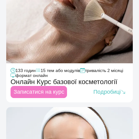
133
годин
15
тем або модулів
тривалість
2 місяці
формат
онлайн
Онлайн Курс базовоï косметології
Записатися на курс
Подробиці