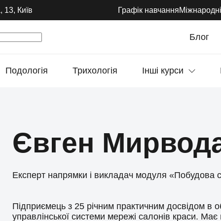
 13, Київ
Графік навчання
Міжнародні
Блог
Подологія
Трихологія
Інші курси
Євген Мирвод
Експерт напрямки і викладач модуля «Побудова с
Підприємець з 25 річним практичним досвідом в об
управлінської системи мережі салонів краси. Має 