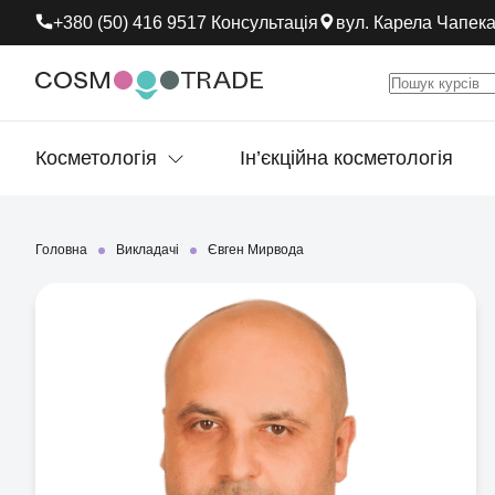
+380 (50) 416 9517 Консультація
вул. Карела Чапека,
Косметологія
Ін’єкційна косметологія
Головна
Викладачі
Євген Мирвода