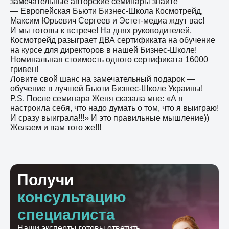
замечательные авторские семинары знайте
— Европейская Бьюти Бизнес-Школа Космотрейд,
Максим Юрьевич Сергеев и Эстет-медиа ждут вас!
И мы готовы к встрече! На днях руководителей,
Космотрейд разыграет ДВА сертификата на обучение
на курсе для директоров в нашей Бизнес-Школе!
Номинальная стоимость одного сертификата 16000
гривен!
Ловите свой шанс на замечательный подарок —
обучение в лучшей Бьюти Бизнес-Школе Украины!
P.S. После семинара Женя сказала мне: «А я
настроила себя, что надо думать о том, что я выиграю!
И сразу выиграла!!!» И это правильные мышление))
Желаем и вам того же!!!
Получи
консультацию
специалиста
Наши эксперты готовы ответить