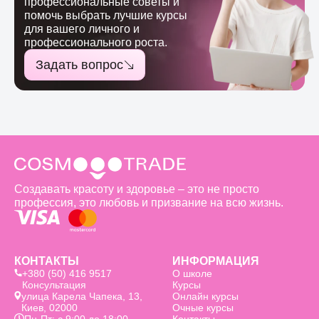
профессиональные советы и
помочь выбрать лучшие курсы
для вашего личного и
профессионального роста.
Задать вопрос
Создавать красоту и здоровье – это не просто
профессия, это любовь и призвание на всю жизнь.
КОНТАКТЫ
ИНФОРМАЦИЯ
+380 (50) 416 9517
О школе
Консультация
Курсы
улица Карела Чапека, 13,
Онлайн курсы
Киев, 02000
Очные курсы