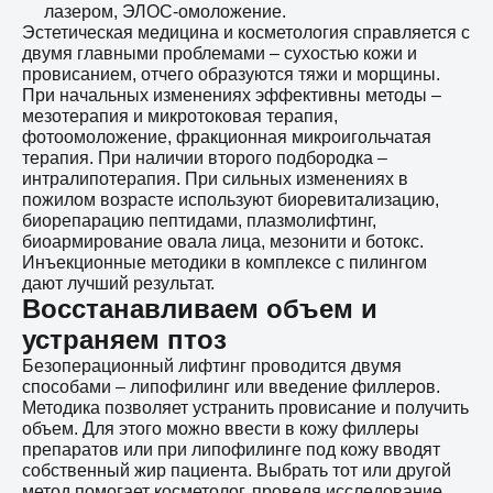
лазером, ЭЛОС-омоложение.
Эстетическая медицина и косметология справляется с
двумя главными проблемами – сухостью кожи и
провисанием, отчего образуются тяжи и морщины.
При начальных изменениях эффективны методы –
мезотерапия и микротоковая терапия,
фотоомоложение, фракционная микроигольчатая
терапия. При наличии второго подбородка –
интралипотерапия. При сильных изменениях в
пожилом возрасте используют биоревитализацию,
биорепарацию пептидами, плазмолифтинг,
биоармирование овала лица, мезонити и ботокс.
Инъекционные методики в комплексе с пилингом
дают лучший результат.
Восстанавливаем объем и
устраняем птоз
Безоперационный лифтинг проводится двумя
способами – липофилинг или введение филлеров.
Методика позволяет устранить провисание и получить
объем. Для этого можно ввести в кожу филлеры
препаратов или при липофилинге под кожу вводят
собственный жир пациента. Выбрать тот или другой
метод помогает косметолог, проведя исследование