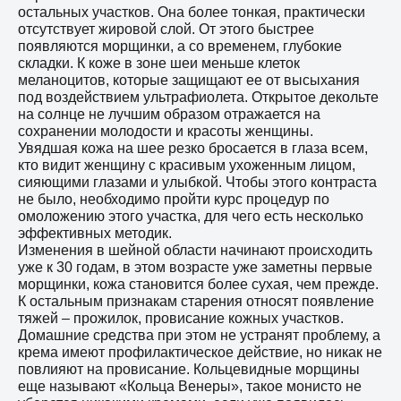
остальных участков. Она более тонкая, практически
отсутствует жировой слой. От этого быстрее
появляются морщинки, а со временем, глубокие
складки. К коже в зоне шеи меньше клеток
меланоцитов, которые защищают ее от высыхания
под воздействием ультрафиолета. Открытое декольте
на солнце не лучшим образом отражается на
сохранении молодости и красоты женщины.
Увядшая кожа на шее резко бросается в глаза всем,
кто видит женщину с красивым ухоженным лицом,
сияющими глазами и улыбкой. Чтобы этого контраста
не было, необходимо пройти курс процедур по
омоложению этого участка, для чего есть несколько
эффективных методик.
Изменения в шейной области начинают происходить
уже к 30 годам, в этом возрасте уже заметны первые
морщинки, кожа становится более сухая, чем прежде.
К остальным признакам старения относят появление
тяжей – прожилок, провисание кожных участков.
Домашние средства при этом не устранят проблему, а
крема имеют профилактическое действие, но никак не
повлияют на провисание. Кольцевидные морщины
еще называют «Кольца Венеры», такое монисто не