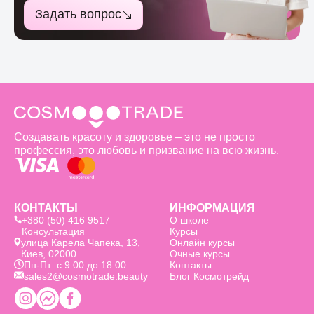
Задать вопрос
Создавать красоту и здоровье – это не просто
профессия, это любовь и призвание на всю жизнь.
КОНТАКТЫ
ИНФОРМАЦИЯ
+380 (50) 416 9517
О школе
Консультация
Курсы
улица Карела Чапека, 13,
Онлайн курсы
Киев, 02000
Очные курсы
Пн-Пт: с 9:00 до 18:00
Контакты
sales2@cosmotrade.beauty
Блог Космотрейд