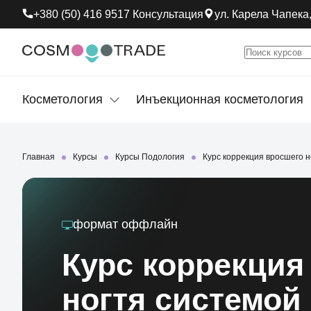
+380 (50) 416 9517 Консультация
ул. Карела Чапека,
Косметология
Инъекционная косметология
Главная
Курсы
Курсы Подология
Курс коррекция вросшего н
формат
оффлайн
Курс коррекция
ногтя системой