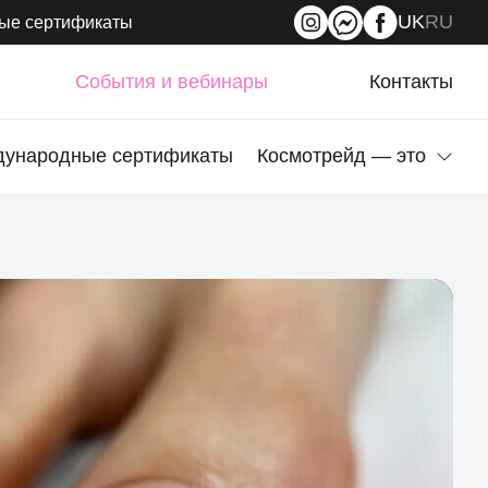
UK
RU
ые сертификаты
События и вебинары
Контакты
ународные сертификаты
Космотрейд — это