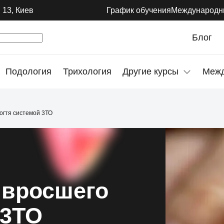
 13, Киев
График обучения
Международн
Блог
Подология
Трихология
Другие курсы
Межд
огтя системой 3ТО
 вросшего
 3ТО