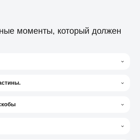
вные моменты, который должен
астины.
скобы