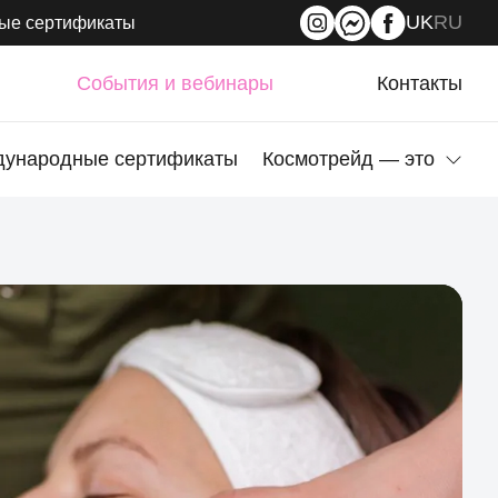
UK
RU
ые сертификаты
События и вебинары
Контакты
ународные сертификаты
Космотрейд — это