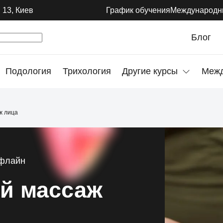
 13, Киев
График обучения
Международн
Блог
Подология
Трихология
Другие курсы
Межд
ж лица
флайн
й массаж