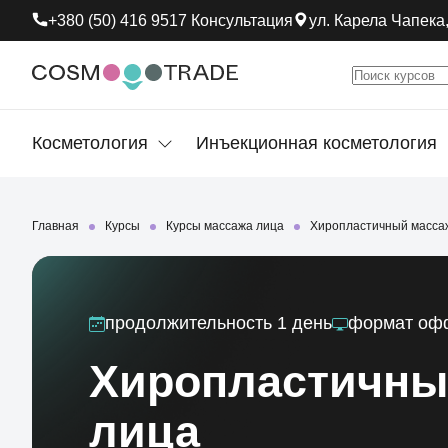
+380 (50) 416 9517 Консультация
ул. Карела Чапека,
Косметология
Инъекционная косметология
Главная
Курсы
Курсы массажа лица
Хиропластичный масса
продолжительность
1 день
формат
оф
Хиропластичны
лица