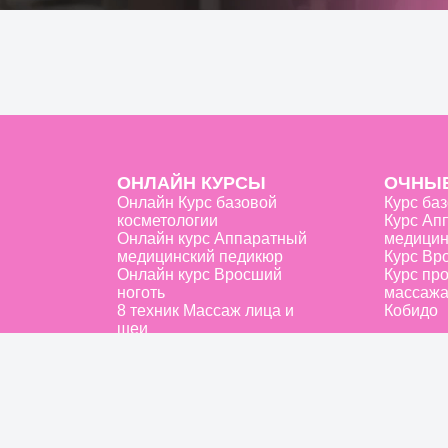
ОНЛАЙН КУРСЫ
ОЧНЫЕ
Онлайн Курс базовой
Курс ба
косметологии
Курс Ап
Онлайн курс Аппаратный
медицин
медицинский педикюр
Курс Вр
Онлайн курс Вросший
Курс пр
ноготь
массажа
8 техник Массаж лица и
Кобидо
шеи
Публ