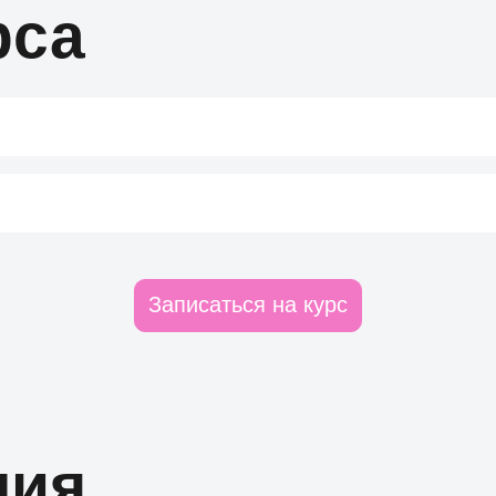
рса
Записаться на курс
ы.
ния