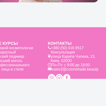
 КУРСЫ
КОНТАКТЫ
зовой косметологии
+380 (50) 416 9517
паратный
Консультация
ский педикюр
улица Карела Чапека, 13,
осший ноготь
Киев, 02000
офессионального
Пн-Пт: с 9:00 до 18:00
 лица в стиле
sales2@cosmotrade.beauty
ичный договор (оферта)
Политика конфиденциальности