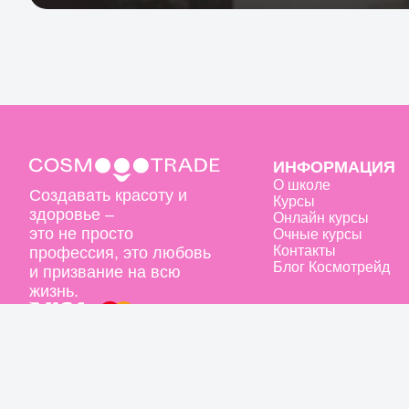
ИНФОРМАЦИЯ
О школе
Создавать красоту и
Курсы
здоровье –
Онлайн курсы
это не просто
Очные курсы
Контакты
профессия, это любовь
Блог Космотрейд
и призвание на всю
жизнь.
© 2016-2026 Космотрейд