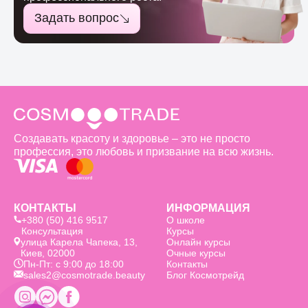
Задать вопрос
Создавать красоту и здоровье – это не просто
профессия, это любовь и призвание на всю жизнь.
КОНТАКТЫ
ИНФОРМАЦИЯ
+380 (50) 416 9517
О школе
Консультация
Курсы
улица Карела Чапека, 13,
Онлайн курсы
Киев, 02000
Очные курсы
Пн-Пт: с 9:00 до 18:00
Контакты
sales2@cosmotrade.beauty
Блог Космотрейд