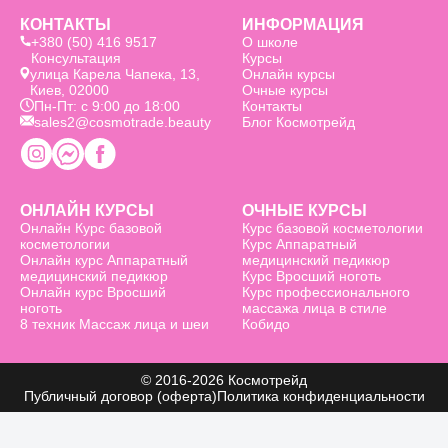
КОНТАКТЫ
ИНФОРМАЦИЯ
+380 (50) 416 9517
О школе
Консультация
Курсы
улица Карела Чапека, 13,
Онлайн курсы
Киев, 02000
Очные курсы
Пн-Пт: с 9:00 до 18:00
Контакты
sales2@cosmotrade.beauty
Блог Космотрейд
ОНЛАЙН КУРСЫ
ОЧНЫЕ КУРСЫ
Онлайн Курс базовой
Курс базовой косметологии
косметологии
Курс Аппаратный
Онлайн курс Аппаратный
медицинский педикюр
медицинский педикюр
Курс Вросший ноготь
Онлайн курс Вросший
Курс профессионального
ноготь
массажа лица в стиле
8 техник Массаж лица и шеи
Кобидо
© 2016-2026 Космотрейд
Публичный договор (оферта)
Политика конфиденциальности